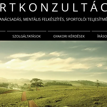
R T K O N Z U L T Á C
ANÁCSADÁS, MENTÁLIS FELKÉSZÍTÉS, SPORTOLÓI TELJESÍT
SZOLGÁLTATÁSOK
GYAKORI KÉRDÉSEK
ÍRÁS