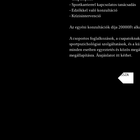
- Sportkarrierrel kapcsolatos tanácsadás
- Edzőkkel való konzultáció
- Krízisintervenció
Az egyéni konzultációk díja 20000Ft alk
A csoportos foglalkozások, a csapatoknak
sportpszichológiai szolgáltatások, és a k
minden esetben egyeztetés és közös megá
megállapításra. Árajánlatot
itt
kérhet.
VISSZA