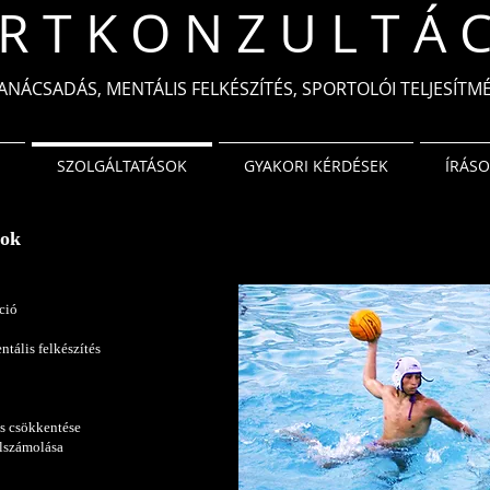
R T K O N Z U L T Á C
ANÁCSADÁS, MENTÁLIS FELKÉSZÍTÉS, SPORTOLÓI TELJESÍT
SZOLGÁLTATÁSOK
GYAKORI KÉRDÉSEK
ÍRÁS
sok
ció
ntális felkészítés
ás csökkentése
elszámolása