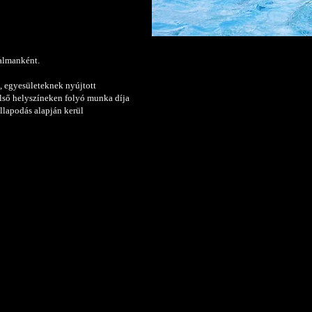
almanként.
, egyesületeknek nyújtott
ülső helyszíneken folyó munka díja
llapodás alapján kerül