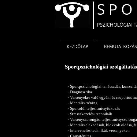
S P O 
PSZICHOLÓGIAI T
KEZDŐLAP
BEMUTATKOZÁS
Sportpszichológiai szolgáltatá
- Sportpszichológiai tanácsadás, konzultá
- Diagnosztika
- Versenyekre való egyéni és csoportos me
- Mentális tréning
- Sportolói teljesítményfokozás
- Stresszkezelési technikák
- Versenyszorongás, teljesítményszorong
- Mentális elakadások, blokkok oldása, f
- Intervenciós technikák versenyeken
- Csapatépítés